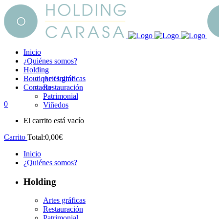
Inicio
¿Quiénes somos?
Holding
Boutique Online
Artes gráficas
Contacto
Restauración
Patrimonial
0
Viñedos
El carrito está vacío
Carrito
Total:
0,00
€
Inicio
¿Quiénes somos?
Holding
Artes gráficas
Restauración
Patrimonial