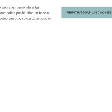
o web y así personalizar las
PERMITIR TODAS LAS COOKIES
 campañas publicitarias en base a
como persona, solo a tu dispositivo