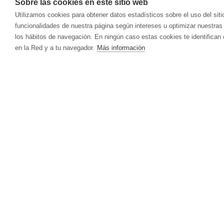
Sobre las cookies en este sitio web
Utilizamos cookies para obtener datos estadísticos sobre el uso del siti
Calle Diesel, 15
funcionalidades de nuestra página según intereses u optimizar nuestras
los hábitos de navegación. En ningún caso estas cookies te identifican 
P.I. San Marcos - 28906 Getafe (Madrid)
en la Red y a tu navegador.
Más información
629 118 713
info@carasaholding.com
Holding
Artes gráficas
Restauración
Patrimonial
Viñedos
Información
Mapa del sitio
Aviso legal
Política de privacidad
Política de cookies
Términos y Condiciones