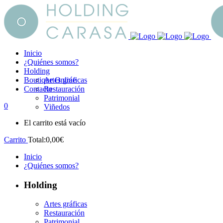
Inicio
¿Quiénes somos?
Holding
Boutique Online
Artes gráficas
Contacto
Restauración
Patrimonial
0
Viñedos
El carrito está vacío
Carrito
Total:
0,00
€
Inicio
¿Quiénes somos?
Holding
Artes gráficas
Restauración
Patrimonial